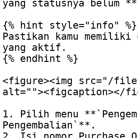
yang statusnya belum **
{% hint style="info" %}

Pastikan kamu memiliki 
yang aktif.

{% endhint %}

<figure><img src="/file
alt=""><figcaption></fi
1. Pilih menu **`Pengem
Pengembalian`**.

2. Isi nomor Purchase O